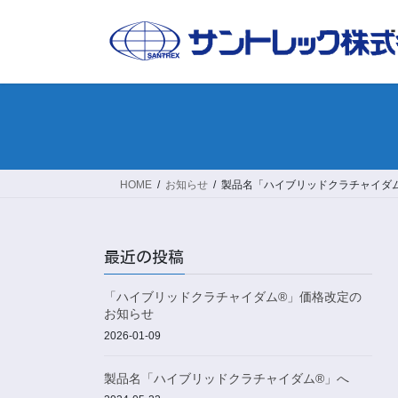
コ
ナ
ン
ビ
テ
ゲ
ン
ー
ツ
シ
へ
ョ
ス
ン
キ
に
ッ
移
HOME
お知らせ
製品名「ハイブリッドクラチャイダ
プ
動
最近の投稿
「ハイブリッドクラチャイダム®」価格改定の
お知らせ
2026-01-09
製品名「ハイブリッドクラチャイダム®」へ